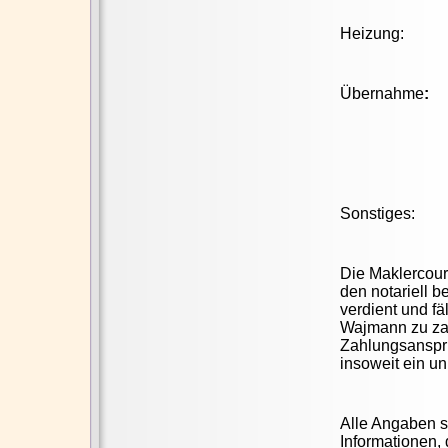
Heizung: Öl
Übernahme
Sonstiges:
Die Maklercourt
den notariell b
verdient und fä
Wajmann zu zah
Zahlungsanspru
insoweit ein u
Alle Angaben s
Informationen,