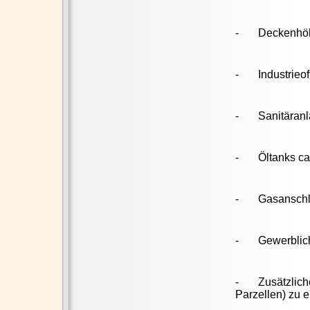
- Deckenhöhe
- Industrieof
- Sanitäranl
- Öltanks ca. 
- Gasanschlus
- Gewerblich
- Zusätzliche
Parzellen) zu 